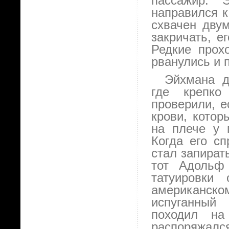
пассажир. 
направился к
схвачен дву
закричать, е
Редкие прох
рванулись и 
Эйхмана д
где крепко
проверили, е
крови, котор
на плече у 
Когда его с
стал запират
тот Адольф 
татуировки
американск
испуганный
походил на
распоряжался