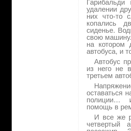
Гарибальди 
удалении дру
них что-то 
копались д
сиденье. Вод
свою машину.
на котором 
автобуса, и 
Автобус п
из него не 
третьем авт
Напряжени
оставаться н
полиции… и
помощь в ре
И все же 
четвертый 