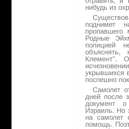
отравить, и 
нибудь из ох
Существо
поднимет н
пропавшего 
Родные Эйх
полицией н
объяснять,
Клемент". О
исчезновен
укрывшихся в
поспешно пок
Самолет о
дней после 
документ о
Израиль. Но 
на самолет 
помощь. Поэ