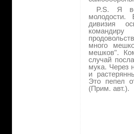
P.S. Я в
молодости. 
дивизия ос
командир
продовольст
много мешко
мешков". Ко
случай посла
мука. Через 
и растерянн
Это пепел о
(Прим. авт.).