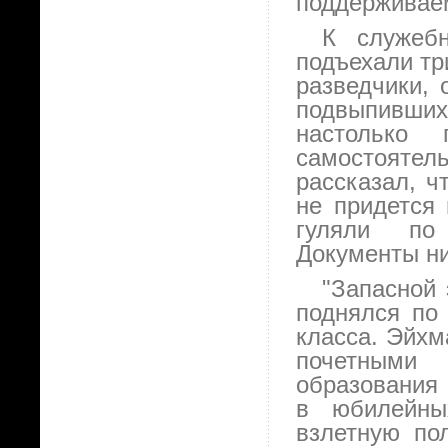
поддерживаем
К служебн
подъехали тр
разведчики, 
подвыпивши
настолько 
самостояте
рассказал, ч
не придется 
гуляли по
Документы ни
"Запасной 
поднялся по 
класса. Эйхм
почетными
образования
в юбилейны
взлетную по