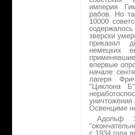
империя Ги
рабов. Но т
10000 советс
содержалось 
зверски умер
приказал д
немецких е
применявшие
впервые опро
начале сентя
лагеря Фри
"Циклона Б
неработос
уничтожения 
Освенциме на
Адольф 
"окончательн
с 1934 года 