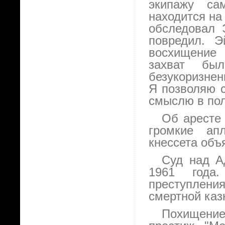
экипажу са
находится на
обследовал 
повредил. Э
восхищение 
захват бы
безукоризне
Я позволяю с
смыслю в пол
Об аресте
громкие ап
кнессета объ
Суд над А
1961 года
преступлени
смертной каз
Похищение