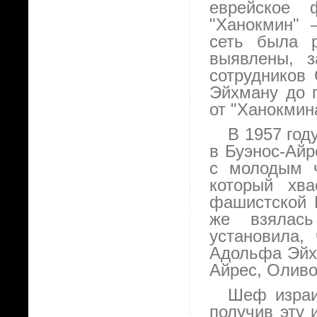
еврейское 
"Ханокмин" 
сеть была 
выявлены, з
сотрудников 
Эйхману до 
от "Ханокмин
В 1957 год
в Буэнос-Айр
с молодым ч
который хва
фашистской 
же взялась
установила,
Адольфа Эйхм
Айрес, Оливо
Шеф израи
получив эту 