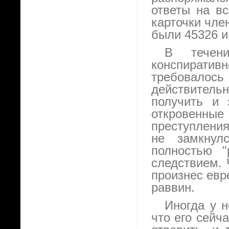
ответы на в
карточки чле
были 45326 и
В течен
конспиративн
требовало
действител
получить и 
откровен
преступления
не замкнул
полностью "
следствием. 
произнес евр
раввин.
Иногда у н
что его сейч