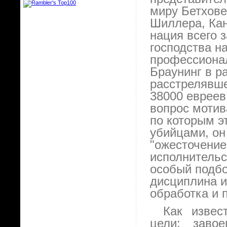
миру Бетхове
Шиллера, Кан
нация всего з
господства н
профессионал
Браунинг в р
расстрелявше
38000 евреев
вопрос мотив
по которым э
убийцами, он
"ожесточение
исполнительс
особый подбо
дисциплина и
обработка и 
Как извес
цели: завое