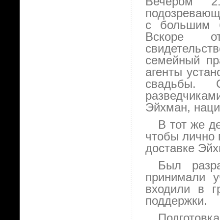
Вечером 2
подозревающ
с большим б
Вскоре о
свидетельст
семейный пр
агенты устан
свадьбы. 
разведчика
Эйхман, наци
В тот же д
чтобы лично 
доставке Эйх
Был разр
принимали у
входили в г
поддержки.
Подготовк