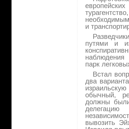
европейски
турагентство
необходимым
и транспорти
Разведчи
путями и и
конспиративн
наблюдения 
парк легковы
Встал вопр
два варианта
израильскую
обычный, ре
должны были
делегацию 
независимос
вывозить Эй