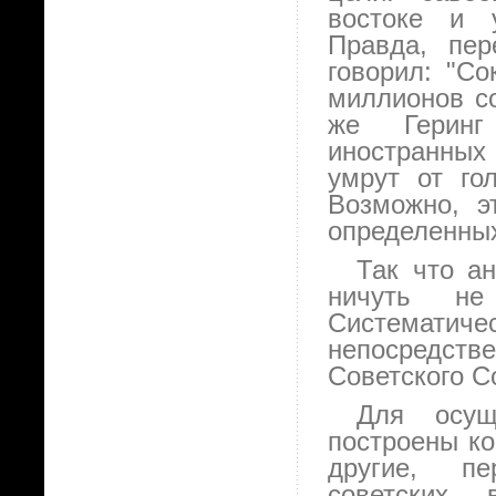
востоке и у
Правда, пе
говорил: "Со
миллионов со
же Геринг
иностранных 
умрут от го
Возможно, э
определенных
Так что а
ничуть не
Систематич
непосредст
Советского С
Для осущ
построены ко
другие, пе
советских 