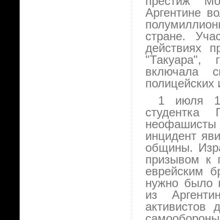
престиж "Мо
Аргентине во
полумиллио
стране. Уча
действиях п
"Такуара", 
включала с
полицейских 
1 июля 1
студентка 
неофашисты 
инцидент яви
общины. Изра
призывом к 
еврейским б
нужно было п
из Аргенти
активистов 
самообороны.