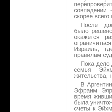
перепровер
совпадении 
скорее всего
После док
было решено,
окажется ра
ограничитьс
Израиль, г
правилам суд
Пока дело
семья Эйх
жительства, н
В Аргенти
Эфраим Элро
время живши
была уничтож
счеты к Эйхм