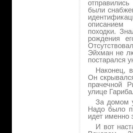
отправились 
были снабже
идентифика
описанием 
походки. Зн
рождения ег
Отсутствова
Эйхман не лю
постарался у
Наконец, 
Он скрывалс
прачечной Р
улице Гариба
За домом 
Надо было по
идет именно 
И вот наст