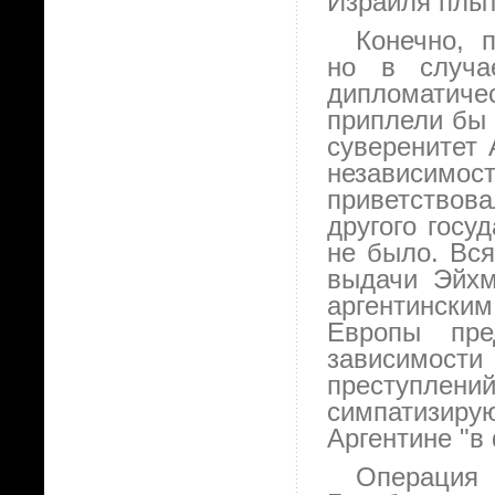
Израиля плыт
Конечно, 
но в случа
дипломатиче
приплели бы
суверенитет 
независимос
приветствов
другого госу
не было. Вс
выдачи Эйхм
аргентинск
Европы пре
зависимост
преступлени
симпатизир
Аргентине "в
Операция 