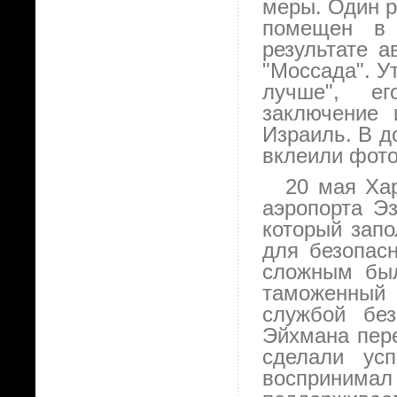
меры. Один р
помещен в 
результате а
"Моссада". У
лучше", ег
заключение 
Израиль. В д
вклеили фото
20 мая Ха
аэропорта Эз
который зап
для безопас
сложным был
таможенный
службой без
Эйхмана пере
сделали ус
воспринимал